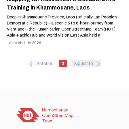
Training in Khammouane, Laos
Deep in Khammouane Province, Laos (officially Lao People's
Democratic Republic)—a scenic 5 to 6-hour journey from
Vientiane—the Humanitarian OpenStreetMap Team (HOT)
Asia-Pacific Hub and World Vision East Asia held a
comprehensive three-day National Disaster Management
18 de abril de 2026
Training from June 10-12, 2025. Covering digital and
geospatial tools for household-level risk identification, the
training helped build a stronger foundation for effective
Anterior
1
Siguiente
disaster preparedness and response in the region.