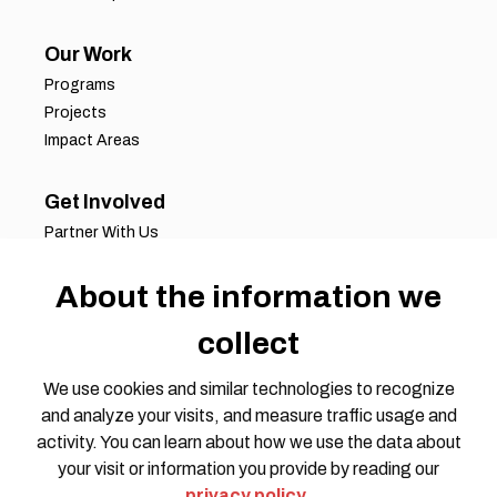
Our Work
Programs
Projects
Impact Areas
Get Involved
Partner With Us
Job Opportunities
Volunteer Opportunities
About the information we
Request for Proposals
collect
Working Groups
Join Our Conversation
We use cookies and similar technologies to recognize
and analyze your visits, and measure traffic usage and
activity. You can learn about how we use the data about
your visit or information you provide by reading our
privacy policy
.