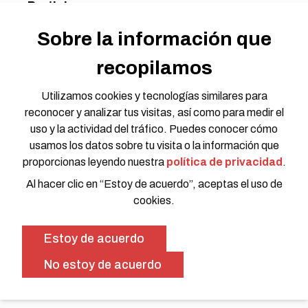
Participa
Asóciate con Nosotros
Sobre la información que
Oportunidades Laborales
Oportunidades de Voluntariado
recopilamos
Llamado a Propuestas
Grupos de Trabajo
Utilizamos cookies y tecnologías similares para
Únete a Nuestra Conversación
reconocer y analizar tus visitas, así como para medir el
uso y la actividad del tráfico. Puedes conocer cómo
usamos los datos sobre tu visita o la información que
proporcionas leyendo nuestra
política de privacidad
.
Al hacer clic en “Estoy de acuerdo”, aceptas el uso de
cookies.
Política de Privacidad
Código de conducta
Estoy de acuerdo
© 2026 HOTOSM all rights reserved. Website Design by
No estoy de acuerdo
SWOON CREATIVE MEDIA