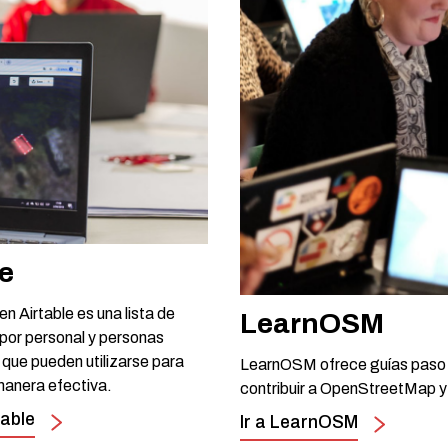
le
 Airtable es una lista de
LearnOSM
 por personal y personas
que pueden utilizarse para
LearnOSM ofrece guías paso a
manera efectiva.
contribuir a OpenStreetMap y
table
Ir a LearnOSM