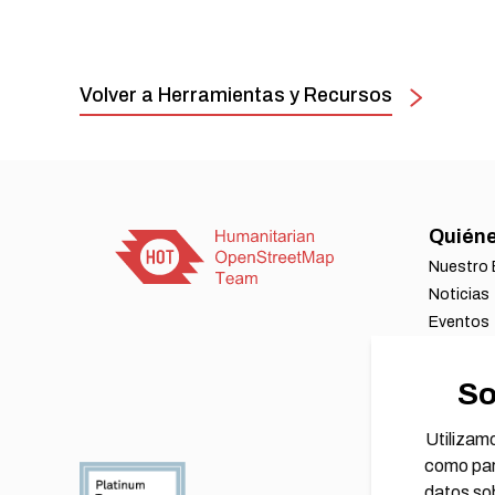
Volver a Herramientas y Recursos
Quién
Nuestro
Noticias
Eventos
Contáct
Trabaja 
So
Nuestros
Informe f
Utilizamo
como para
datos sob