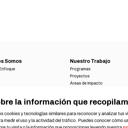
es Somos
Nuestro Trabajo
 Enfoque
Programas
Proyectos
Áreas de Impacto
anos
en HOT
bre la información que recopila
 estatutos
inanciero
s cookies y tecnologías similares para reconocer y analizar tus vi
 medir el uso y la actividad del tráfico. Puedes conocer cómo u
re tu visita o la información que proporcionas leyendo nuestra
po