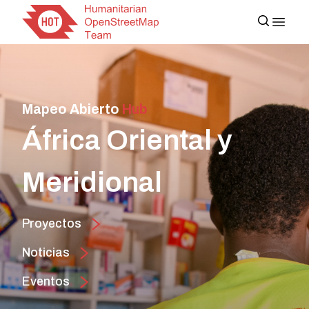
Mapeo Abierto
Hub
África Oriental y
Meridional
Proyectos
Noticias
Eventos