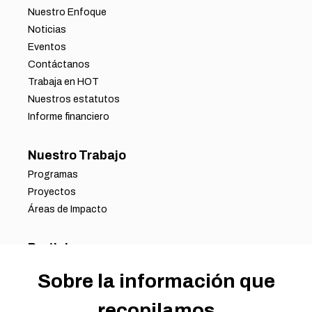
Nuestro Enfoque
Noticias
Eventos
Contáctanos
Trabaja en HOT
Nuestros estatutos
Informe financiero
Nuestro Trabajo
Programas
Proyectos
Áreas de Impacto
Participa
Asóciate con Nosotros
Sobre la información que
Oportunidades Laborales
Oportunidades de Voluntariado
recopilamos