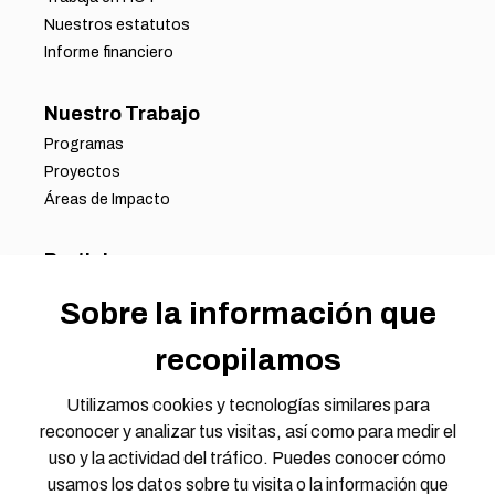
Nuestros estatutos
Informe financiero
Nuestro Trabajo
Programas
Proyectos
Áreas de Impacto
Participa
Asóciate con Nosotros
Sobre la información que
Oportunidades Laborales
Oportunidades de Voluntariado
recopilamos
Llamado a Propuestas
Grupos de Trabajo
Utilizamos cookies y tecnologías similares para
Únete a Nuestra Conversación
reconocer y analizar tus visitas, así como para medir el
uso y la actividad del tráfico. Puedes conocer cómo
usamos los datos sobre tu visita o la información que