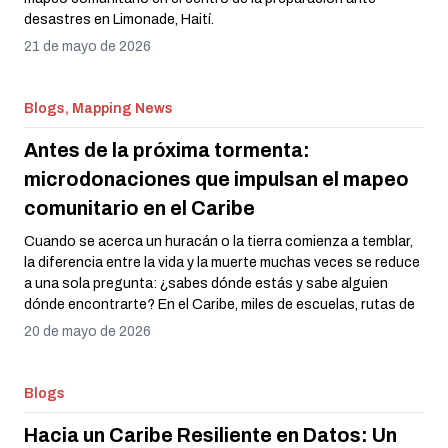
desastres en Limonade, Haití.
21 de mayo de 2026
Blogs, Mapping News
Antes de la próxima tormenta:
microdonaciones que impulsan el mapeo
comunitario en el Caribe
Cuando se acerca un huracán o la tierra comienza a temblar,
la diferencia entre la vida y la muerte muchas veces se reduce
a una sola pregunta: ¿sabes dónde estás y sabe alguien
dónde encontrarte? En el Caribe, miles de escuelas, rutas de
evacuación y costas vulnerables no tenían respuesta a esa
20 de mayo de 2026
pregunta: simplemente no existían en ningún mapa. El
Programa de Microdonaciones Colectivas del Caribe de HOT
2025 se propuso cambiar eso, una comunidad a la vez. Ante el
Blogs
agravamiento de las amenazas climáticas, organizaciones
locales en Haití, Santa Lucía, Trinidad y Tobago, y Granada
Hacia un Caribe Resiliente en Datos: Un