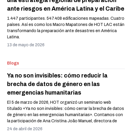
una estrategia regional de preparación
ante riesgos en América Latina y el Caribe
1.447 participantes. 547.408 edificaciones mapeadas. Cuatro
países. Así es como los Macro Mapatones de HOT LAC están
transformando la preparación ante desastres en América
Latina.
13 de mayo de 2026
Blogs
Ya no son invisibles: cómo reducir la
brecha de datos de género en las
emergencias humanitarias
El 5 de marzo de 2026, HOT organizó un seminario web
titulado «Ya no son invisibles: cómo cerrar la brecha de datos
de género en las emergencias humanitarias». Contamos con
la participación de Ana Cristína João Manuel, directora de
INGD; Verónica Chico, coordinadora técnica de proyectos de
24 de abril de 2026