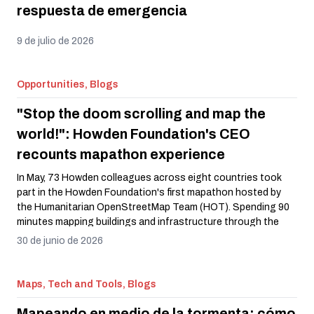
respuesta de emergencia
9 de julio de 2026
Opportunities, Blogs
"Stop the doom scrolling and map the
world!": Howden Foundation's CEO
recounts mapathon experience
In May, 73 Howden colleagues across eight countries took
part in the Howden Foundation's first mapathon hosted by
the Humanitarian OpenStreetMap Team (HOT). Spending 90
minutes mapping buildings and infrastructure through the
MapSwipe tool, volunteers contributed to a global
30 de junio de 2026
humanitarian effort. Following the event, Claire Harbron, CEO
of the Howden Foundation, shares her reflections on the
experience and why it left a lasting impression.
Maps, Tech and Tools, Blogs
Mapeando en medio de la tormenta: cómo