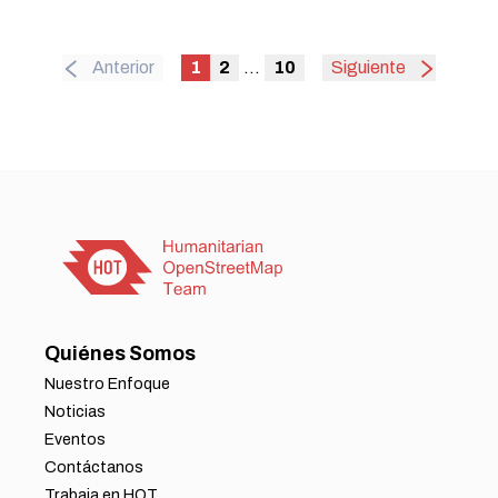
HOT en Mozambique; y Pilar Pacheco, responsable sénior de
programas de la Fundación Gates, en un evento moderado
por Omowonuola Akintola (Ola), de HOT.
Anterior
1
2
...
10
Siguiente
Quiénes Somos
Nuestro Enfoque
Noticias
Eventos
Contáctanos
Trabaja en HOT