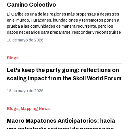
están aprovechando el poder de los datos geoespaciales de
Camino Colectivo
código abierto para construir un futuro más resiliente. Al
fortalecer a los líderes locales para mapear sus propias
El Caribe es una de las regiones más propensas a desastres
vulnerabilidades, este programa ha creado una base digital
en el mundo. Huracanes, inundaciones y terremotos ponen a
para la reducción del riesgo de desastres tan diversa como
prueba a las comunidades de manera recurrente, pero los
las propias islas. Este artículo explora el impacto de estos
datos necesarios para prepararse, responder y reconstruirse
cuatro proyectos y cómo, en conjunto, están fortaleciendo la
siguen siendo fragmentados, costosos y a menudo
18 de mayo de 2026
capacidad de la región para hacer frente a las amenazas
inaccesibles para quienes más los necesitan. El Equipo
naturales.
Humanitario de OpenStreetMap (HOT) ha trabajado en toda
la región para cambiar esta situación, utilizando herramientas
Blogs
de mapeo de código abierto y enfoques centrados en la
comunidad para llenar brechas críticas de datos. Este artículo
Let's keep the party going: reflections on
reflexiona sobre lo que hemos aprendido y hacia dónde nos
scaling impact from the Skoll World Forum
dirigimos.
18 de mayo de 2026
Blogs, Mapping News
Macro Mapatones Anticipatorios: hacia