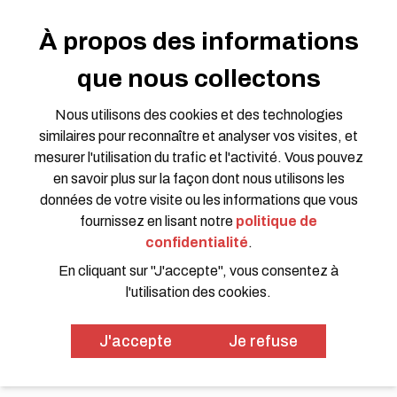
S'impliquer
Devenir partenaire
À propos des informations
Offres d'emploi
que nous collectons
Opportunités de bénévolat
Demande de propositions
Nous utilisons des cookies et des technologies
Groupes de travail
similaires pour reconnaître et analyser vos visites, et
Rejoindre la conversation
mesurer l'utilisation du trafic et l'activité. Vous pouvez
en savoir plus sur la façon dont nous utilisons les
données de votre visite ou les informations que vous
fournissez en lisant notre
politique de
confidentialité
.
En cliquant sur "J'accepte", vous consentez à
l'utilisation des cookies.
Politique de confidentialité
Code de conduite
© 2026 HOTOSM all rights reserved. Website Design by
J'accepte
Je refuse
SWOON CREATIVE MEDIA