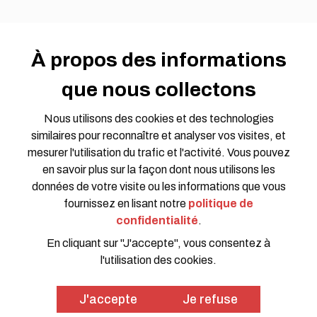
S'impliquer
Devenir partenaire
À propos des informations
Offres d'emploi
que nous collectons
Opportunités de bénévolat
Demande de propositions
Nous utilisons des cookies et des technologies
Groupes de travail
similaires pour reconnaître et analyser vos visites, et
Rejoindre la conversation
mesurer l'utilisation du trafic et l'activité. Vous pouvez
en savoir plus sur la façon dont nous utilisons les
données de votre visite ou les informations que vous
fournissez en lisant notre
politique de
confidentialité
.
En cliquant sur "J'accepte", vous consentez à
l'utilisation des cookies.
Politique de confidentialité
Code de conduite
© 2026 HOTOSM all rights reserved. Website Design by
J'accepte
Je refuse
SWOON CREATIVE MEDIA