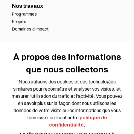
Nos travaux
Programmes
Projets
Domaines d'impact
S'impliquer
Devenir partenaire
À propos des informations
Offres d'emploi
que nous collectons
Opportunités de bénévolat
Demande de propositions
Nous utilisons des cookies et des technologies
Groupes de travail
similaires pour reconnaître et analyser vos visites, et
Rejoindre la conversation
mesurer l'utilisation du trafic et l'activité. Vous pouvez
en savoir plus sur la façon dont nous utilisons les
données de votre visite ou les informations que vous
fournissez en lisant notre
politique de
confidentialité
.