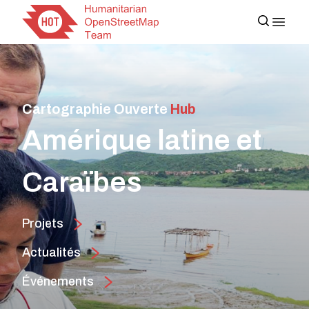
Cartographie Ouverte
Hub
Amérique latine et
Caraïbes
Projets
Actualités
Événements